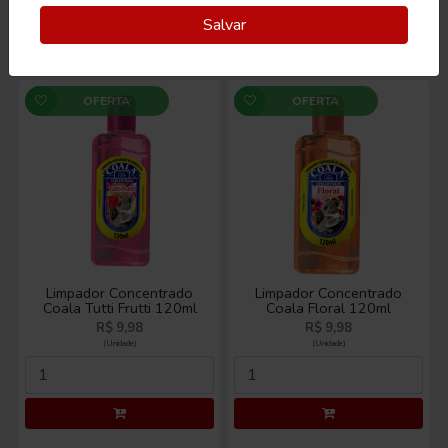
Salvar
OFERTA
OFERTA
Limpador Concentrado
Limpador Concentrado
Coala Tutti Frutti 120ml
Coala Floral 120ml
R$ 9,98
R$ 9,98
(Unidade)
(Unidade)