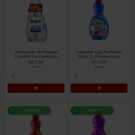
Amaciante de Roupas
Limpador Uau Perfumes
Comfort Concentrado
Brisa 1L Promocional
Puro Cuidado Leve
R$ 7,99
R$ 7,69
500ml Pague 400ml
(Unidade)
(Unidade)
OFERTA
OFERTA