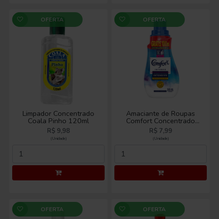
OFERTA
OFERTA
Limpador Concentrado
Amaciante de Roupas
Coala Pinho 120ml
Comfort Concentrado
Original Leve 500ml
R$ 9,98
R$ 7,99
Pague 400ml
(Unidade)
(Unidade)
OFERTA
OFERTA