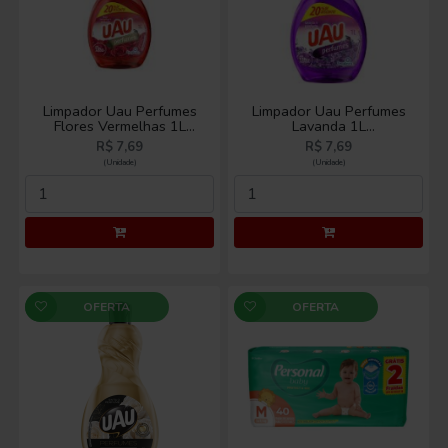
Limpador Uau Perfumes
Limpador Uau Perfumes
Flores Vermelhas 1L
Lavanda 1L
Promocional
Promocional
R$ 7,69
R$ 7,69
(Unidade)
(Unidade)
OFERTA
OFERTA