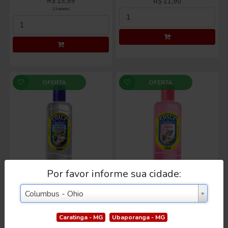
OFERTA
OFERTA
Limpador Concentrado
Limpador Concentrado
Por favor informe sua cidade:
Coala Eucalipto
Coala Talco 120ml
Glóbulos 120ml
R$ 9,98
R$ 9,98
Cidade
Cidade
(Unidade)
(Unidade)
Columbus - Ohio
Caratinga - MG
Ubaporanga - MG