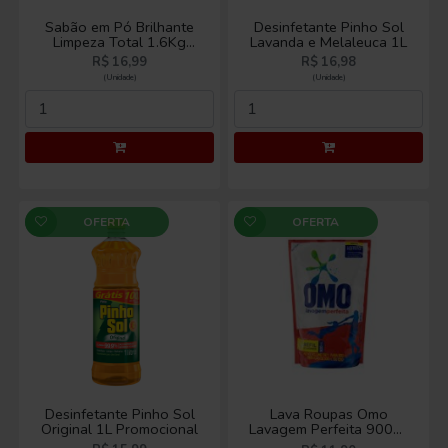
Limpeza Total 1.6Kg
Lavanda e Melaleuca 1L
Caixa
R$ 16,99
R$ 16,98
(Unidade)
(Unidade)
OFERTA
OFERTA
Desinfetante Pinho Sol
Lava Roupas Omo
Original 1L Promocional
Lavagem Perfeita 900ml
Sachê
R$ 15,99
R$ 11,90
(Unidade)