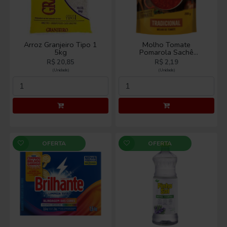
Arroz Granjeiro Tipo 1
Molho Tomate
5kg
Pomarola Sachê
Tradicional 200g
R$ 20,85
R$ 2,19
(Unidade)
(Unidade)
OFERTA
OFERTA
Sabão em Pó Brilhante
Desinfetante Pinho Sol