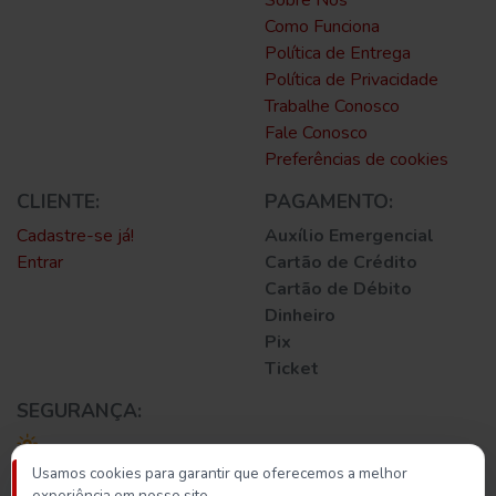
Como Funciona
Política de Entrega
Política de Privacidade
Trabalhe Conosco
Fale Conosco
Preferências de cookies
CLIENTE:
PAGAMENTO:
Cadastre-se já!
Auxílio Emergencial
Entrar
Cartão de Crédito
Cartão de Débito
Dinheiro
Pix
Ticket
SEGURANÇA:
Usamos cookies para garantir que oferecemos a melhor
experiência em nosso site.