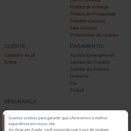
Política de Entrega
Política de Privacidade
Trabalhe Conosco
Fale Conosco
Preferências de cookies
CLIENTE:
PAGAMENTO:
Cadastre-se já!
Auxílio Emergencial
Entrar
Cartão de Crédito
Cartão de Débito
Dinheiro
Pix
Ticket
SEGURANÇA:
Usamos cookies para garantir que oferecemos a melhor
experiência em nosso site.
Ao clicar em Aceito, você concorda com o uso de cookies