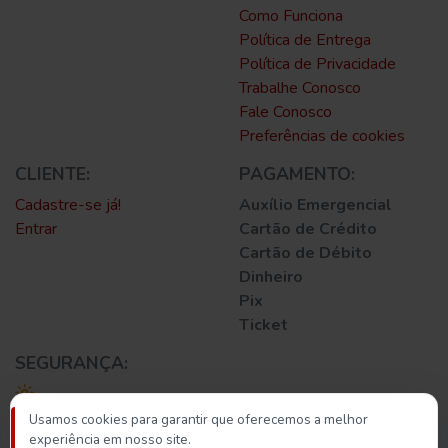
Como Funciona
Política de Entrega
Política de Privacidade
Trabalhe Conosco
Fale Conosco
Preferências de cookies
CLIENTE:
PAGAMENTO:
Cadastre-se já!
Auxílio Emergencial
Entrar
Cartão de Crédito
Cartão de Débito
Dinheiro
Pix
Ticket
SEGURANÇA:
Usamos cookies para garantir que oferecemos a melhor
experiência em nosso site.